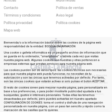
Noticias
Multimedias
Contacto
Política de ventas
Términos y condiciones
Aviso legal
Política privacidad
Política cookies
Mapa web
Bienvenida/o a la información básica sobre las cookies de la página web
responsabilidad de la entidad: BODEGA ENCARNACIÓN
Una cookie o galleta informática es un pequeño archivo de información que
se guarda en tu ordenador, “smartphone” o tableta cada vez que visitas
nuestra página web. Algunas cookies son nuestras y otras pertenecen a
empresas externas que prestan servicios para nuestra página web.
Las cookies pueden ser de varios tipos: las cookies técnicas son necesarias
para que nuestra página web pueda funcionar, no necesitan de tu
Proyecto cofinanciado por la Junta de Comunidades de Castilla-La Mancha.
autorización y son las únicas que tenemos activadas por defecto. Por tanto,
Empresa beneficiaria de las subvenciones de la Junta de Comunidades de
son las únicas cookies que estarán activas si solo pulsas el botón ACEPTAR.
Castilla-La Mancha: Ayudas destinadas a la recuperación y fortalecimiento del
comercio minorista de Castilla-La Mancha ante la crisis sanitaria ocasionada
El resto de cookies sirven para mejorar nuestra página, para personalizarla en
por el COVID-19
base a tus preferencias, o para poder mostrarte publicidad ajustada a tus
Actuaciones realizadas:
Obras de renovación, iluminación, decoración,
búsquedas, gustos e intereses personales. Todas ellas las tenemos
software especifico y página web.
desactivadas por defecto, pero puedes activarlas en nuestro apartado
CONFIGURACIÓN DE COOKIES: toma el control y disfruta de una navegación
personalizada en nuestra página, con un paso tan sencillo y rápido como la
marcación de las casillas que tú quieras.