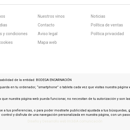
nos
Nuestros vinos
Noticias
dias
Contacto
Política de ventas
s y condiciones
Aviso legal
Política privacidad
 cookies
Mapa web
nsabilidad de la entidad: BODEGA ENCARNACIÓN
uarda en tu ordenador, “smartphone” o tableta cada vez que visitas nuestra página
a que nuestra página web pueda funcionar, no necesitan de tu autorización y son la
ase a tus preferencias, o para poder mostrarte publicidad ajustada a tus búsquedas,
ntrol y disfruta de una navegación personalizada en nuestra página, con un paso t
Diseño y Desarrollo web Im3diA comunicación