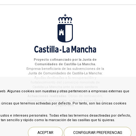
Proyecto cofinanciado por la Junta de
Comunidades de Castilla-La Mancha.
Empresa beneficiaria de las subvenciones de la
Junta de Comunidades de Castilla-La Mancha:
Ayudas destinadas a la recuperación y
fortalecimiento del comercio minorista de
Castilla-La Mancha ante la crisis sanitaria
 web. Algunas cookies son nuestras y otras pertenecen a empresas externas que
ocasionada por el COVID-19
Actuaciones realizadas:
Obras de renovación,
iluminación, decoración, software especifico y
s únicas que tenemos activadas por defecto. Por tanto, son las únicas cookies
página web.
 gustos e intereses personales. Todas ellas las tenemos desactivadas por defecto,
an sencillo y rápido como la marcación de las casillas que tú quieras.
ACEPTAR
CONFIGURAR PREFERENCIAS