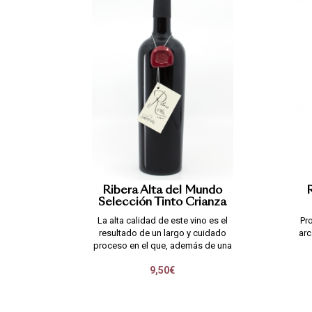
Ribera Alta del Mundo
R
Selección Tinto Crianza
La alta calidad de este vino es el
Pr
resultado de un largo y cuidado
arc
proceso en el que, además de una
excelente combinación de suelo,
9,50€
clima y técnicas de cultivo se une
la fuerza de vides centenarias de
pie franco; dejando una impronta
única en las uv